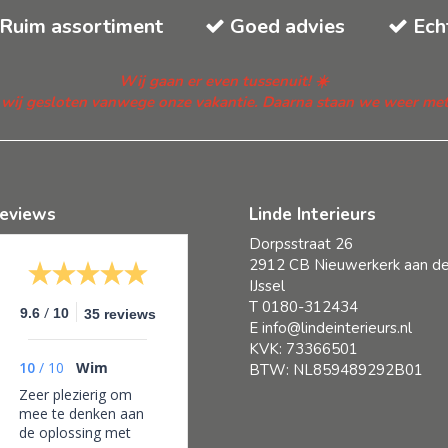
Ruim assortiment
Goed advies
Ech
Wij gaan er even tussenuit! ☀️
n wij gesloten vanwege onze vakantie. Daarna staan we weer met fr
eviews
Linde Interieurs
Dorpsstraat 26
2912 CB Nieuwerkerk aan d
IJssel
T
0180-312434
/
9.6
10
35 reviews
E
info@lindeinterieurs.nl
KVK: 73366501
10
/
10
Wim
BTW: NL859489292B01
Zeer plezierig om
mee te denken aan
de oplossing met