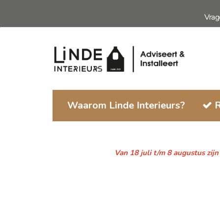
Ga
Vra
naar
de
inhoud
Waarom Linde Interieurs?
R
Van 18 juli t/m 8 augustus zij
Ga
naar
het