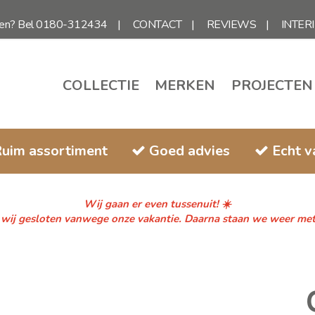
gen? Bel 0180-312434
CONTACT
REVIEWS
INTER
COLLECTIE
MERKEN
PROJECTEN
uim assortiment
Goed advies
Echt 
Wij gaan er even tussenuit! ☀️
n wij gesloten vanwege onze vakantie. Daarna staan we weer met fr