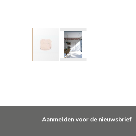
Ga
naar
het
begin
van
de
afbeeldingen-
gallerij
Aanmelden voor de nieuwsbrief