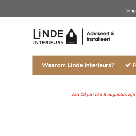
Ga
Vra
naar
de
inhoud
Waarom Linde Interieurs?
R
Van 18 juli t/m 8 augustus zij
Ga
naar
het