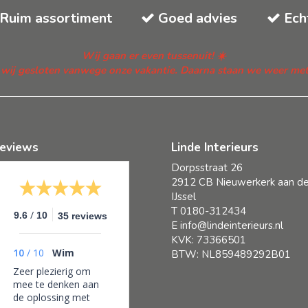
Ruim assortiment
Goed advies
Ech
Wij gaan er even tussenuit! ☀️
n wij gesloten vanwege onze vakantie. Daarna staan we weer met fr
eviews
Linde Interieurs
Dorpsstraat 26
2912 CB Nieuwerkerk aan d
IJssel
T
0180-312434
/
9.6
10
35 reviews
E
info@lindeinterieurs.nl
KVK: 73366501
10
/
10
Wim
BTW: NL859489292B01
Zeer plezierig om
mee te denken aan
de oplossing met