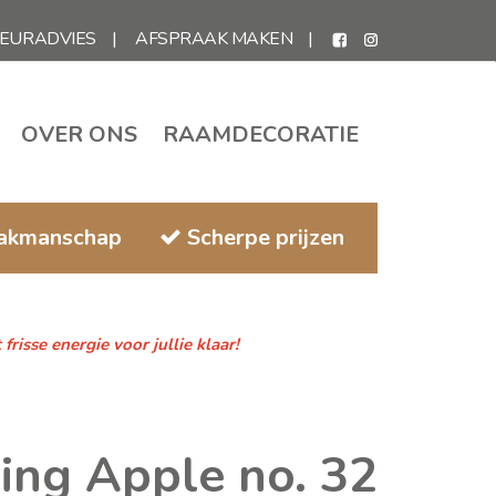
IEURADVIES
AFSPRAAK MAKEN
OVER ONS
RAAMDECORATIE
vakmanschap
Scherpe prijzen
isse energie voor jullie klaar!
ing Apple no. 32