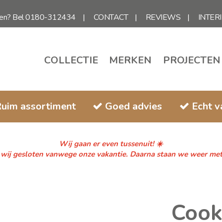
gen? Bel 0180-312434
CONTACT
REVIEWS
INTER
COLLECTIE
MERKEN
PROJECTEN
uim assortiment
Goed advies
Echt 
Wij gaan er even tussenuit! ☀️
n wij gesloten vanwege onze vakantie. Daarna staan we weer met fr
Cook