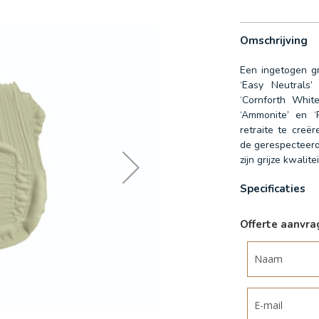
Omschrijving
Een ingetogen gr
‘Easy Neutrals’
‘Cornforth Whit
‘Ammonite’ en 
retraite te creë
de gerespecteerd
zijn grijze kwalit
Specificaties
Meer
informatie
Offerte aanvr