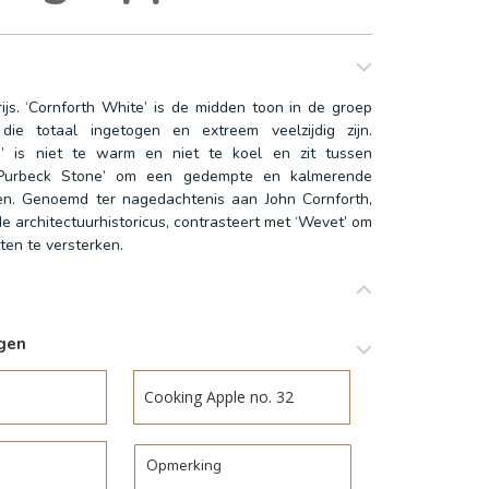
ijs. ‘Cornforth White’ is de midden toon in de groep
 die totaal ingetogen en extreem veelzijdig zijn.
e’ is niet te warm en niet te koel en zit tussen
‘Purbeck Stone’ om een gedempte en kalmerende
ren. Genoemd ter nagedachtenis aan John Cornforth,
e architectuurhistoricus, contrasteert met ‘Wevet’ om
eiten te versterken.
agen