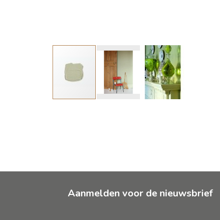
Ga
naar
het
begin
van
de
afbeeldingen-
gallerij
Aanmelden voor de nieuwsbrief