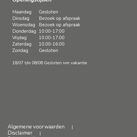
en we zijn blij met
ons nieuwe
Maandag
Gesloten
rolgordijn, en nog
Dinsdag
Bezoek op afspraak
wel op afstand te
Woensdag
Bezoek op afspraak
bedienen! Heel
Donderdag
10.00-17:00
tevreden!
Vrijdag
10.00-17:00
Zaterdag
10.00-16:00
Zondag
Gesloten
18/07 t/m 08/08 Gesloten ivm vakantie
Algemene voorwaarden
Disclaimer