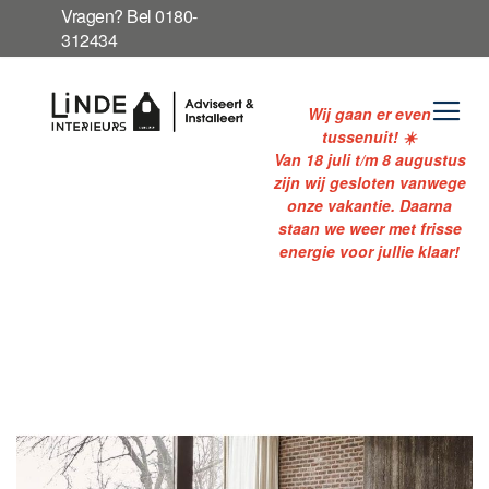
Ga
Vragen? Bel 0180-
naar
312434
de
inhoud
Wij gaan er even
tussenuit! ☀️
Van 18 juli t/m 8 augustus
zijn wij gesloten vanwege
onze vakantie. Daarna
staan we weer met frisse
energie voor jullie klaar!
Ga
naar
het
einde
van