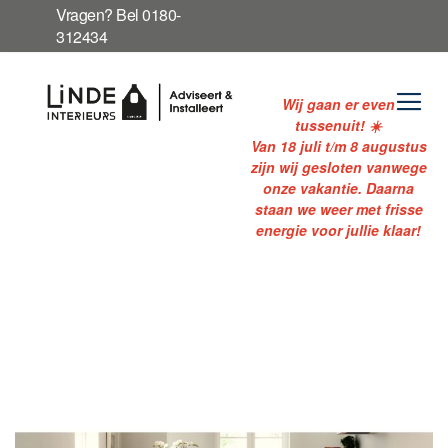
Ga
Vragen? Bel 0180-
naar
312434
de
inhoud
Wij gaan er even
tussenuit! ☀️
Van 18 juli t/m 8 augustus
zijn wij gesloten vanwege
onze vakantie. Daarna
staan we weer met frisse
energie voor jullie klaar!
Ga
naar
het
einde
van