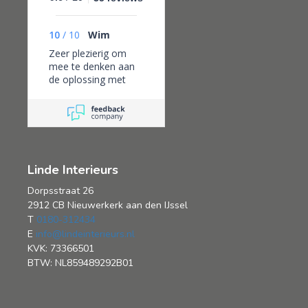
10
/
10
Wim
Zeer plezierig om
mee te denken aan
de oplossing met
kleur en stof van het
vouwgordijn voor
onze pui. Plaatsing
echt vakmanschap,
netjes en goede
informatie.
Linde Interieurs
Dorpsstraat 26
2912 CB Nieuwerkerk aan den IJssel
T
0180-312434
E
info@lindeinterieurs.nl
KVK: 73366501
BTW: NL859489292B01