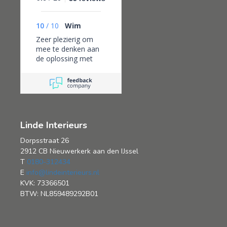
10
/
10
Wim
Zeer plezierig om
mee te denken aan
de oplossing met
kleur en stof van het
vouwgordijn voor
onze pui. Plaatsing
echt vakmanschap,
netjes en goede
informatie.
Linde Interieurs
Dorpsstraat 26
2912 CB Nieuwerkerk aan den IJssel
T
0180-312434
E
info@lindeinterieurs.nl
KVK: 73366501
BTW: NL859489292B01