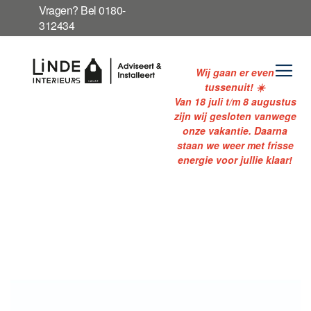
Ga
Vragen? Bel 0180-
naar
312434
de
inhoud
Wij gaan er even
tussenuit! ☀️
Van 18 juli t/m 8 augustus
zijn wij gesloten vanwege
onze vakantie. Daarna
staan we weer met frisse
energie voor jullie klaar!
Ga
naar
het
einde
van