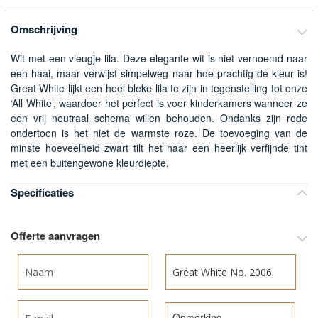
van
de
Omschrijving
afbeeldingen-
gallerij
Wit met een vleugje lila. Deze elegante wit is niet vernoemd naar
een haai, maar verwijst simpelweg naar hoe prachtig de kleur is!
Great White lijkt een heel bleke lila te zijn in tegenstelling tot onze
‘All White’, waardoor het perfect is voor kinderkamers wanneer ze
een vrij neutraal schema willen behouden. Ondanks zijn rode
ondertoon is het niet de warmste roze. De toevoeging van de
minste hoeveelheid zwart tilt het naar een heerlijk verfijnde tint
met een buitengewone kleurdiepte.
Specificaties
Meer
informatie
Offerte aanvragen