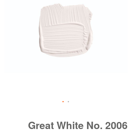
de
afbeeldingen-
gallerij
Ga
naar
het
Great White No. 2006
begin