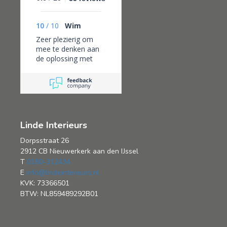
10
/
10
Wim
Zeer plezierig om
mee te denken aan
de oplossing met
kleur en stof van het
vouwgordijn voor
onze pui. Plaatsing
echt vakmanschap,
netjes en goede
informatie.
Linde Interieurs
Dorpsstraat 26
2912 CB Nieuwerkerk aan den IJssel
T
0180-312434
E
info@lindeinterieurs.nl
KVK: 73366501
BTW: NL859489292B01