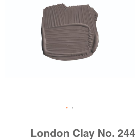
de
afbeeldingen-
gallerij
Ga
naar
het
London Clay No. 244
begin