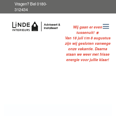
Ga
Vragen? Bel 0180-
naar
312434
de
inhoud
Wij gaan er even
tussenuit! ☀️
Van 18 juli t/m 8 augustus
zijn wij gesloten vanwege
onze vakantie. Daarna
staan we weer met frisse
energie voor jullie klaar!
Ga
naar
het
einde
van