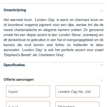
van
de
Omschrijving
afbeeldingen-
gallerij
Het warmste bruin. 'London Clay' is warm en charmant bruin en
zit boordevol magenta pigment voor een rijke, aardse tint die de
meest charismatische en elegante kamers creëert. Zo genoemd
omdat het een dieper accent is dan ‘London Stone’, overweeg om
dit donkerbruin te gebruiken in een hal of overgangsgebied om de
kamers die eruit komen veel lichter en helderder te laten
aanvoelen. ‘London Clay’ is ook het perfecte accent voor zowel
‘Elephant’s Breath’ als ‘Charleston Grey’.
Specificaties
Meer
informatie
Offerte aanvragen