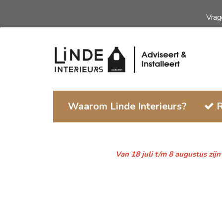
Ga
Vra
naar
de
inhoud
Waarom Linde Interieurs?
R
Van 18 juli t/m 8 augustus zij
Ga
naar
het