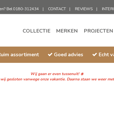
gen? Bel 0180-312434
CONTACT
REVIEWS
INTER
COLLECTIE
MERKEN
PROJECTEN
uim assortiment
Goed advies
Echt 
Wij gaan er even tussenuit! ☀️
n wij gesloten vanwege onze vakantie. Daarna staan we weer met fr