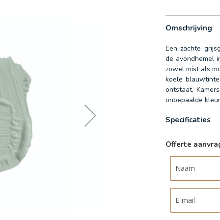
Omschrijving
Een zachte grijs
de avondhemel in
zowel mist als m
koele blauwtinte
ontstaat. Kamers
onbepaalde kleur 
Specificaties
Meer
informatie
Offerte aanvr