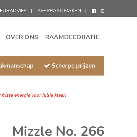
IEURADVIES
AFSPRAAK MAKEN
OVER ONS
RAAMDECORATIE
vakmanschap
Scherpe prijzen
isse energie voor jullie klaar!
Mizzle No. 266