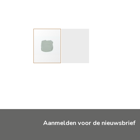
Ga
naar
het
begin
van
de
afbeeldingen-
gallerij
Aanmelden voor de nieuwsbrief