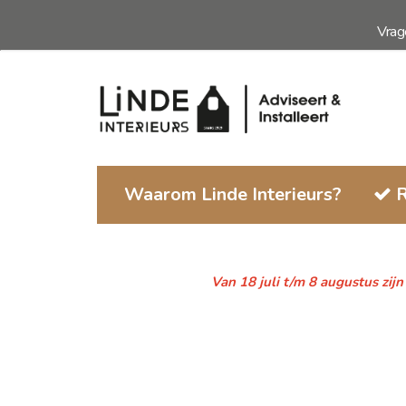
Ga
Vra
naar
de
inhoud
Waarom Linde Interieurs?
R
Van 18 juli t/m 8 augustus zij
Ga
naar
het