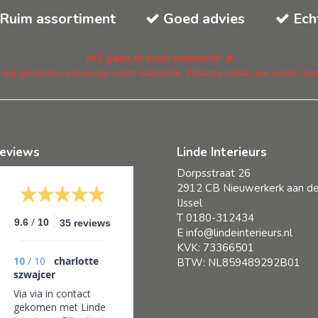
Ruim assortiment
Goed advies
Ech
Wij gaan er even tussenuit! ☀️
n wij gesloten vanwege onze vakantie. Daarna staan we weer met fr
eviews
Linde Interieurs
Dorpsstraat 26
2912 CB Nieuwerkerk aan d
IJssel
T
0180-312434
/
9.6
10
35 reviews
E
info@lindeinterieurs.nl
KVK: 73366501
10
/
10
charlotte
BTW: NL859489292B01
szwajcer
Via via in contact
gekomen met Linde