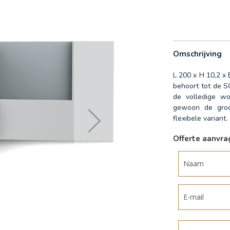
Omschrijving
L 200 x H 10,2 x
behoort tot de SQ
de volledige wo
gewoon de groot
flexibele variant.
Offerte aanvr