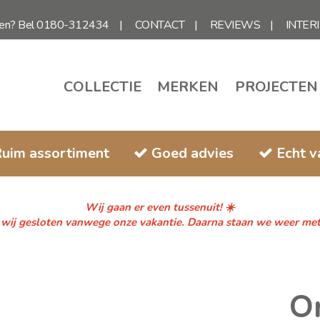
gen? Bel 0180-312434
CONTACT
REVIEWS
INTER
COLLECTIE
MERKEN
PROJECTEN
uim assortiment
Goed advies
Echt 
Wij gaan er even tussenuit! ☀️
n wij gesloten vanwege onze vakantie. Daarna staan we weer met fr
Or