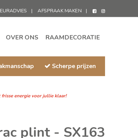
IEURADVIES
AFSPRAAK MAKEN
OVER ONS
RAAMDECORATIE
vakmanschap
Scherpe prijzen
isse energie voor jullie klaar!
ac plint - SX163