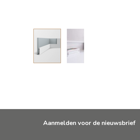
Ga
naar
het
begin
van
de
afbeeldingen-
gallerij
Aanmelden voor de nieuwsbrief