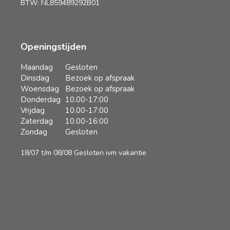
probleem. Als het
BTW: NL859489292B01
niet standaard is,
vinden wij het juist
leuk! De hele
afhandeling was top
Openingstijden
en we zijn blij met
ons nieuwe
Maandag
Gesloten
rolgordijn, en nog
Dinsdag
Bezoek op afspraak
wel op afstand te
Woensdag
Bezoek op afspraak
bedienen! Heel
Donderdag
10.00-17:00
tevreden!
Vrijdag
10.00-17:00
Zaterdag
10.00-16:00
Zondag
Gesloten
18/07 t/m 08/08 Gesloten ivm vakantie