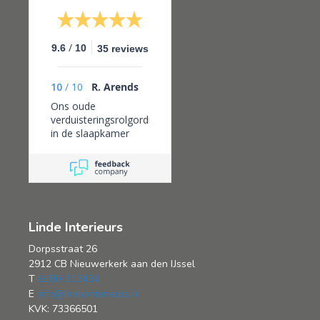
/
9.6
10
35 reviews
10
/
10
R. Arends
Ons oude
verduisteringsrolgordijn
in de slaapkamer
was kapot.
Uiteindelijk kwamen
we bij Linde
interieurs nadat
diverse andere
bedrijven hadden
Linde Interieurs
aangegeven dat het
niet mogelijk was op
Dorpsstraat 26
deze plek een
2912 CB Nieuwerkerk aan den IJssel
rolgordijn te
T
0180-312434
installeren. Bij Linde
E
info@lindeinterieurs.nl
Interieurs was het
KVK: 73366501
geen enkel