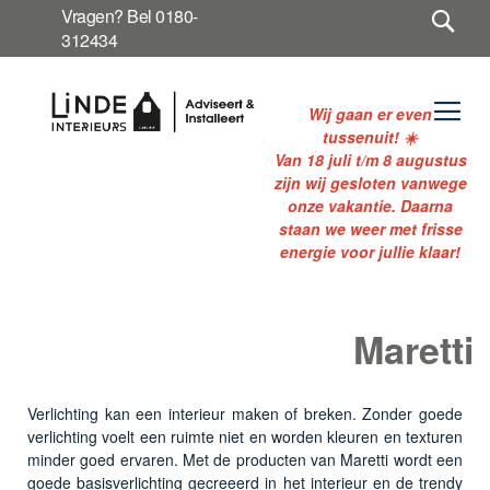
Ga
Sea
Vragen? Bel 0180-
naar
312434
de
inhoud
Wij gaan er even
tussenuit! ☀️
Van 18 juli t/m 8 augustus
zijn wij gesloten vanwege
onze vakantie. Daarna
staan we weer met frisse
energie voor jullie klaar!
Maretti
Verlichting kan een interieur maken of breken. Zonder goede
verlichting voelt een ruimte niet en worden kleuren en texturen
minder goed ervaren. Met de producten van Maretti wordt een
goede basisverlichting gecreeerd in het interieur en de trendy