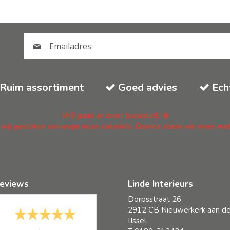
Ruim assortiment
Goed advies
Ech
Wij gaan er even tussenuit! ☀️
n wij gesloten vanwege onze vakantie. Daarna staan we weer met fr
eviews
Linde Interieurs
Dorpsstraat 26
2912 CB Nieuwerkerk aan d
IJssel