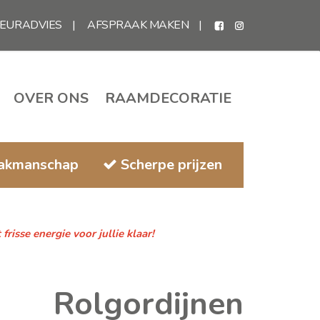
IEURADVIES
AFSPRAAK MAKEN
OVER ONS
RAAMDECORATIE
vakmanschap
Scherpe prijzen
isse energie voor jullie klaar!
Rolgordijnen