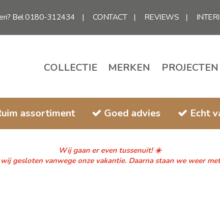
gen? Bel 0180-312434
CONTACT
REVIEWS
INTER
COLLECTIE
MERKEN
PROJECTEN
uim assortiment
Goed advies
Echt 
Wij gaan er even tussenuit! ☀️
n wij gesloten vanwege onze vakantie. Daarna staan we weer met fr