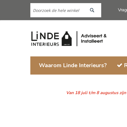
Search
Ga
Vra
naar
de
Search
inhoud
Waarom Linde Interieurs?
R
Van 18 juli t/m 8 augustus zij