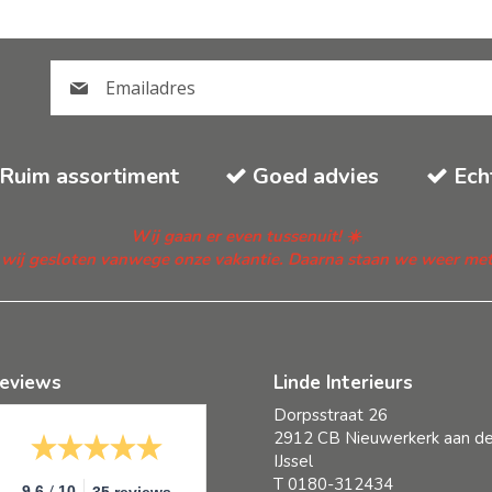
Ruim assortiment
Goed advies
Ech
Wij gaan er even tussenuit! ☀️
n wij gesloten vanwege onze vakantie. Daarna staan we weer met fr
eviews
Linde Interieurs
Dorpsstraat 26
2912 CB Nieuwerkerk aan d
IJssel
T
0180-312434
/
9.6
10