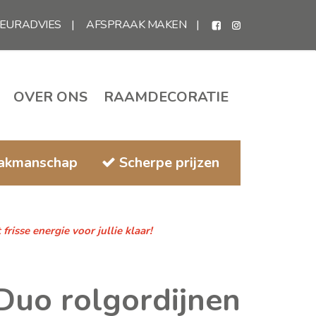
IEURADVIES
AFSPRAAK MAKEN
OVER ONS
RAAMDECORATIE
vakmanschap
Scherpe prijzen
isse energie voor jullie klaar!
Duo rolgordijnen