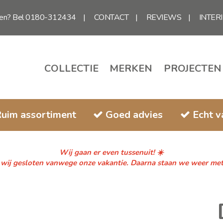
gen? Bel 0180-312434
CONTACT
REVIEWS
INTER
COLLECTIE
MERKEN
PROJECTEN
uim assortiment
Goed advies
Echt 
Wij gaan er even tussenuit! ☀️
n wij gesloten vanwege onze vakantie. Daarna staan we weer met fr