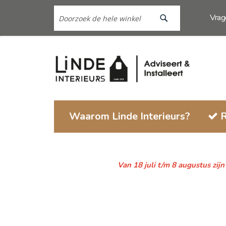
Search
Ga
Vra
naar
de
Search
inhoud
Waarom Linde Interieurs?
R
Van 18 juli t/m 8 augustus zij