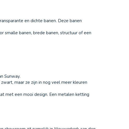
t transparante en dichte banen. Deze banen
oor smalle banen, brede banen, structuur of een
van Sunway.
 zwart, maar ze zijn in nog veel meer kleuren
at met een mooi design. Een metalen ketting
l en showroom zit namelijk in Nieuwerkerk aan den