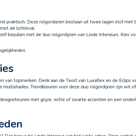
heel praktisch. Deze rolgordijnen bestaan uit twee lagen stof me
et de lichtinval.
 zelf bepalen met de duo rolgordijnen van Linde Interieurs. Kies v
ogelijkheden.
ies
ijnen van topmerken. Denk aan de Twist van Luxaflex en de Eclips 
 multishades. Trendkleuren voor deze duo rolgordijnen zijn wit of
signsteunen met grijze, witte of zwarte accenten en een onderl
heden
? Dan ben je bij Linde Interieur aan het juiste adres. Onze winke